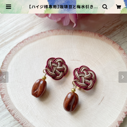
【ハイジ様専用】珈琲豆と梅水引きの
イヤリング | waco ＊ neco/ わこね
こ